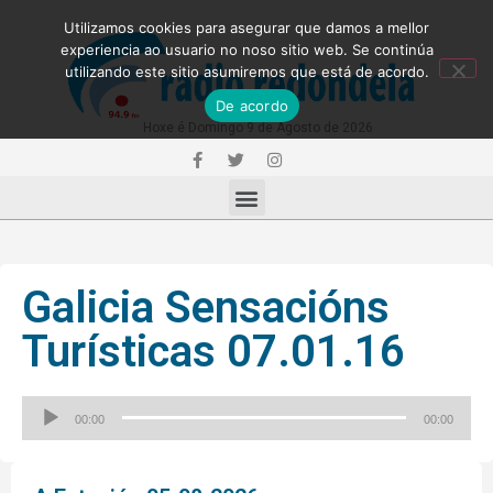
Utilizamos cookies para asegurar que damos a mellor
experiencia ao usuario no noso sitio web. Se continúa
utilizando este sitio asumiremos que está de acordo.
De acordo
Hoxe é Domingo 9 de Agosto de 2026
Galicia Sensacións
Turísticas 07.01.16
Reproductor
00:00
00:00
de
audio