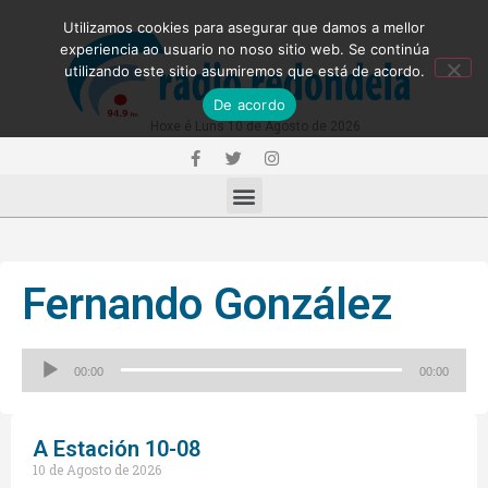
Utilizamos cookies para asegurar que damos a mellor
experiencia ao usuario no noso sitio web. Se continúa
utilizando este sitio asumiremos que está de acordo.
De acordo
Hoxe é Luns 10 de Agosto de 2026
Fernando González
Reproductor
00:00
00:00
de
audio
A Estación 10-08
10 de Agosto de 2026