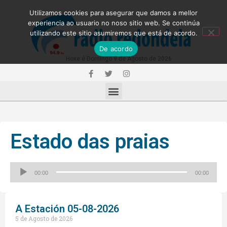
Utilizamos cookies para asegurar que damos a mellor
experiencia ao usuario no noso sitio web. Se continúa
utilizando este sitio asumiremos que está de acordo.
De acordo
Hoxe é Domingo 9 de Agosto de 2026
Estado das praias
Reproductor
00:00
00:00
de
audio
A Estación 05-08-2026
5 de Agosto de 2026