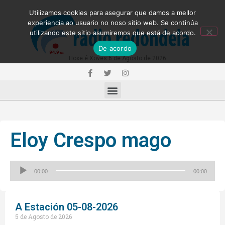
Utilizamos cookies para asegurar que damos a mellor
experiencia ao usuario no noso sitio web. Se continúa
utilizando este sitio asumiremos que está de acordo.
De acordo
Hoxe é Xoves 6 de Agosto de 2026
Eloy Crespo mago
Reproductor
00:00
00:00
de
audio
A Estación 05-08-2026
5 de Agosto de 2026