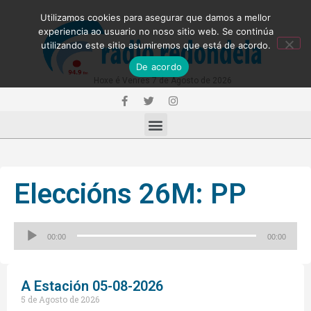
Utilizamos cookies para asegurar que damos a mellor
experiencia ao usuario no noso sitio web. Se continúa
utilizando este sitio asumiremos que está de acordo.
De acordo
Hoxe é Venres 7 de Agosto de 2026
Eleccións 26M: PP
Reproductor
00:00
00:00
de
audio
A Estación 05-08-2026
5 de Agosto de 2026