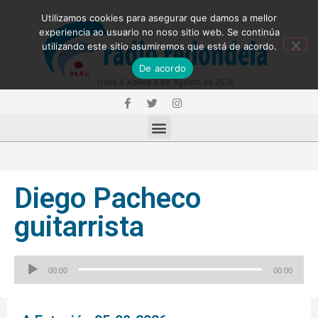
Utilizamos cookies para asegurar que damos a mellor
experiencia ao usuario no noso sitio web. Se continúa
utilizando este sitio asumiremos que está de acordo.
De acordo
Hoxe é Xoves 6 de Agosto de 2026
Diego Pacheco
guitarrista
Reproductor
00:00
00:00
de
audio