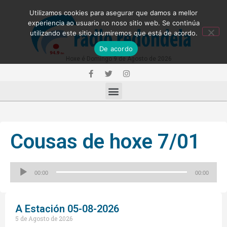
Utilizamos cookies para asegurar que damos a mellor
experiencia ao usuario no noso sitio web. Se continúa
utilizando este sitio asumiremos que está de acordo.
De acordo
Hoxe é Domingo 9 de Agosto de 2026
Cousas de hoxe 7/01
Reproductor
00:00
00:00
de
audio
A Estación 05-08-2026
5 de Agosto de 2026