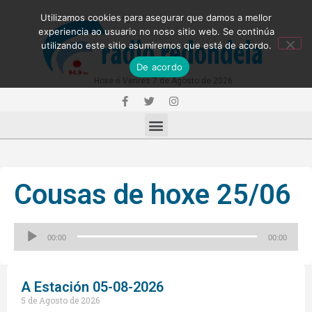
Utilizamos cookies para asegurar que damos a mellor
experiencia ao usuario no noso sitio web. Se continúa
utilizando este sitio asumiremos que está de acordo.
De acordo
Hoxe é Venres 7 de Agosto de 2026
Cousas de hoxe 25/06
Reproductor
00:00
00:00
de
audio
A Estación 05-08-2026
5 de Agosto de 2026