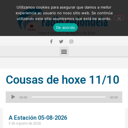
Utilizamos cookies para asegurar que damos a mellor
experiencia ao usuario no noso sitio web. Se continúa
utilizando este sitio asumiremos que está de acordo.
De acordo
Hoxe é Venres 7 de Agosto de 2026
Cousas de hoxe 11/10
Reproductor
00:00
00:00
de
audio
A Estación 05-08-2026
5 de Agosto de 2026