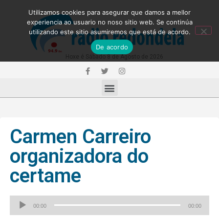
Utilizamos cookies para asegurar que damos a mellor
experiencia ao usuario no noso sitio web. Se continúa
utilizando este sitio asumiremos que está de acordo.
De acordo
Hoxe é Sábado 8 de Agosto de 2026
Carmen Carreiro
organizadora do
certame
Reproductor
00:00
00:00
de