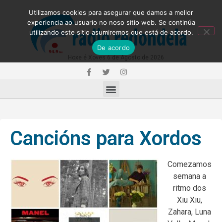
Utilizamos cookies para asegurar que damos a mellor
experiencia ao usuario no noso sitio web. Se continúa
utilizando este sitio asumiremos que está de acordo.
De acordo
Hoxe é Xoves 6 de Agosto de 2026
Cancións para Xordos
Comezamos
semana a
ritmo dos
Xiu Xiu,
Zahara, Luna