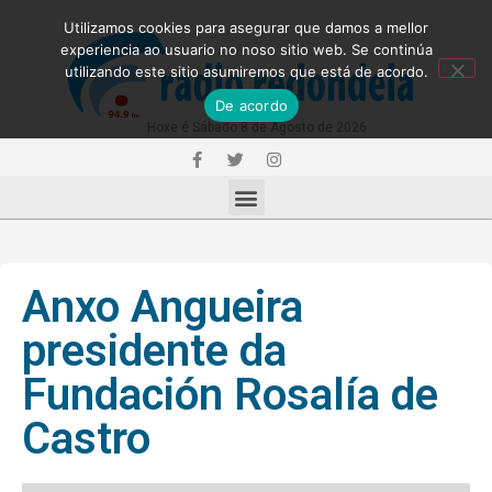
Utilizamos cookies para asegurar que damos a mellor
experiencia ao usuario no noso sitio web. Se continúa
utilizando este sitio asumiremos que está de acordo.
De acordo
Hoxe é Sábado 8 de Agosto de 2026
Anxo Angueira
presidente da
Fundación Rosalía de
Castro