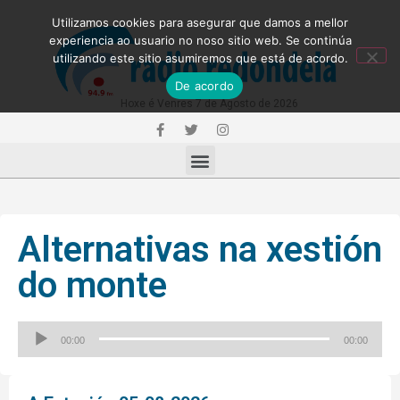
Utilizamos cookies para asegurar que damos a mellor
experiencia ao usuario no noso sitio web. Se continúa
utilizando este sitio asumiremos que está de acordo.
De acordo
Hoxe é Venres 7 de Agosto de 2026
Alternativas na xestión
do monte
Reproductor
00:00
00:00
de
audio