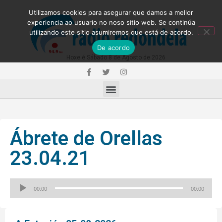
Utilizamos cookies para asegurar que damos a mellor
experiencia ao usuario no noso sitio web. Se continúa
utilizando este sitio asumiremos que está de acordo.
De acordo
Hoxe é Sábado 8 de Agosto de 2026
Ábrete de Orellas
23.04.21
Reproductor
00:00
00:00
de
audio