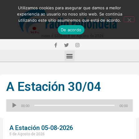
Utilizamos cookies para asegurar que damos a mellor
experiencia ao usuario no noso sitio web. Se continúa
utilizando este sitio asumiremos que está de acordo.
De acordo
Hoxe é Sábado 8 de Agosto de 2026
A Estación 30/04
Reproductor
00:00
00:00
de
audio
A Estación 05-08-2026
5 de Agosto de 2026