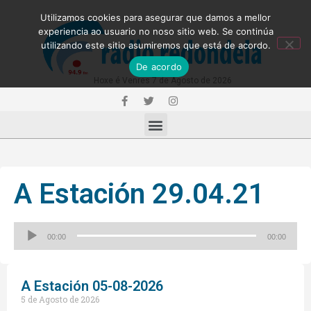
Utilizamos cookies para asegurar que damos a mellor
experiencia ao usuario no noso sitio web. Se continúa
utilizando este sitio asumiremos que está de acordo.
De acordo
Hoxe é Venres 7 de Agosto de 2026
A Estación 29.04.21
Reproductor
00:00
00:00
de
audio
A Estación 05-08-2026
5 de Agosto de 2026