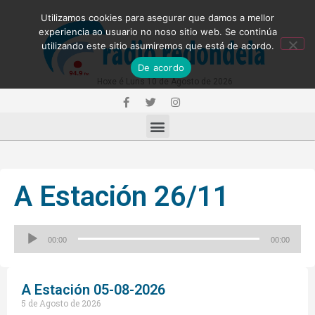
Utilizamos cookies para asegurar que damos a mellor
experiencia ao usuario no noso sitio web. Se continúa
utilizando este sitio asumiremos que está de acordo.
De acordo
Hoxe é Luns 10 de Agosto de 2026
A Estación 26/11
Reproductor
00:00
00:00
de
audio
A Estación 05-08-2026
5 de Agosto de 2026