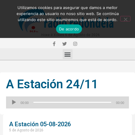
Utilizamos cookies para asegurar que damos a mellor
experiencia ao usuario no noso sitio web. Se continúa
utilizando este sitio asumiremos que está de acordo.
De acordo
Hoxe é Xoves 6 de Agosto de 2026
A Estación 24/11
Reproductor
00:00
00:00
de
audio
A Estación 05-08-2026
5 de Agosto de 2026