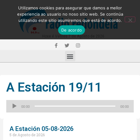
Utilizamos cookies para asegurar que damos a mellor
experiencia ao usuario no noso sitio web. Se continúa
utilizando este sitio asumiremos que está de acordo.
De acordo
Hoxe é Venres 7 de Agosto de 2026
A Estación 19/11
Reproductor
00:00
00:00
de
audio
A Estación 05-08-2026
5 de Agosto de 2026