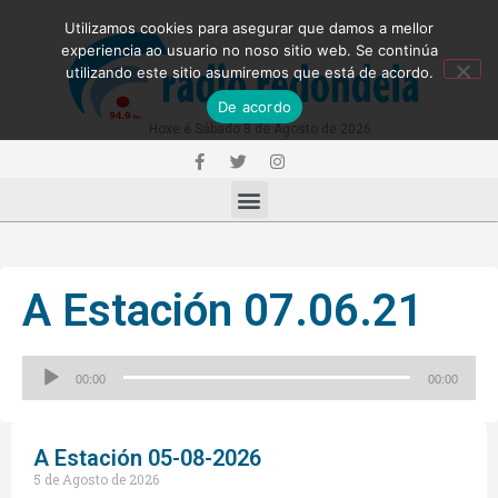
Utilizamos cookies para asegurar que damos a mellor
experiencia ao usuario no noso sitio web. Se continúa
utilizando este sitio asumiremos que está de acordo.
De acordo
Hoxe é Sábado 8 de Agosto de 2026
A Estación 07.06.21
Reproductor
00:00
00:00
de
audio
A Estación 05-08-2026
5 de Agosto de 2026