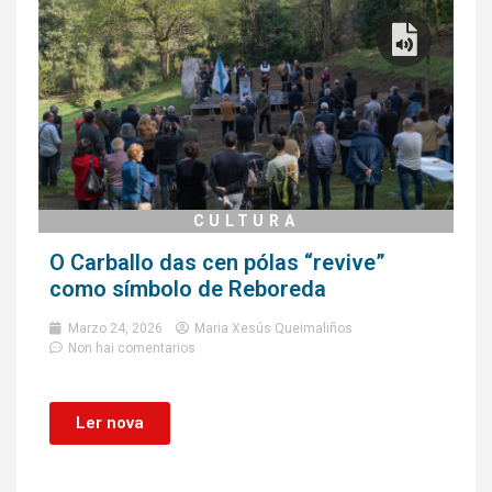
CULTURA
O Carballo das cen pólas “revive”
como símbolo de Reboreda
Marzo 24, 2026
Maria Xesús Queimaliños
Non hai comentarios
Ler nova