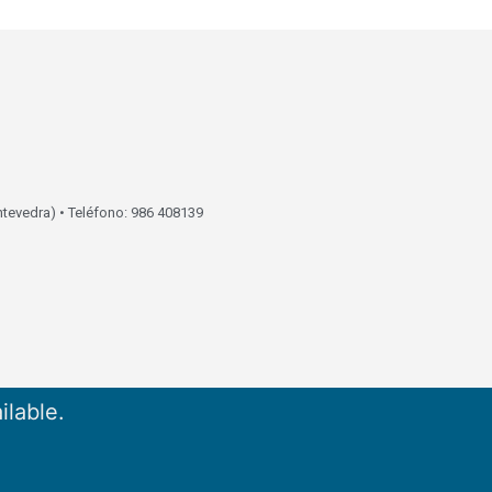
ntevedra) • Teléfono: 986 408139
ilable.