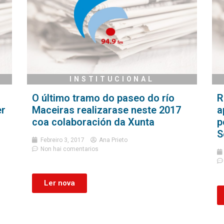
INSTITUCIONAL
O último tramo do paseo do río
R
er
Maceiras realizarase neste 2017
a
coa colaboración da Xunta
p
S
Febreiro 3, 2017
Ana Prieto
Non hai comentarios
Ler nova