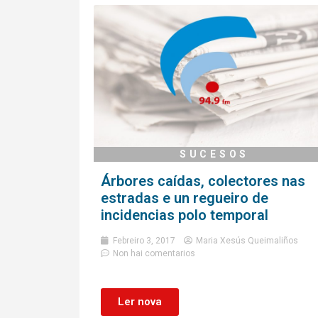
SUCESOS
Árbores caídas, colectores nas
estradas e un regueiro de
incidencias polo temporal
Febreiro 3, 2017
Maria Xesús Queimaliños
Non hai comentarios
Ler nova